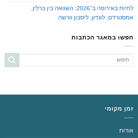
‏לחיות באירופה ב־2026: השוואה בין ברלין,
אמסטרדם, לונדון, ליסבון וורשה
חפשו במאגר הכתבות
זמן מקומי
‏‏אודות