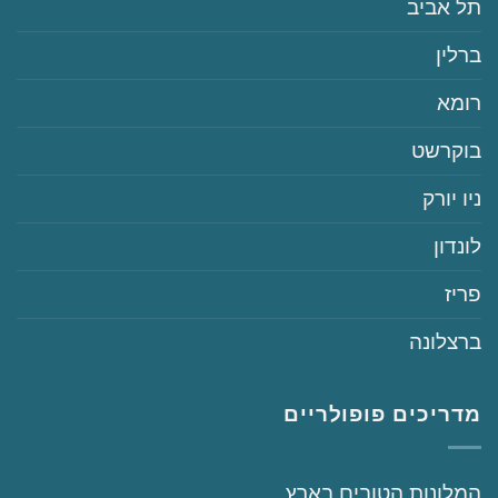
‏תל אביב
‏ברלין
‏רומא
‏בוקרשט
‏ניו יורק
‏לונדון
‏פריז
‏ברצלונה
מדריכים פופולריים
‏המלונות הטובים בארץ