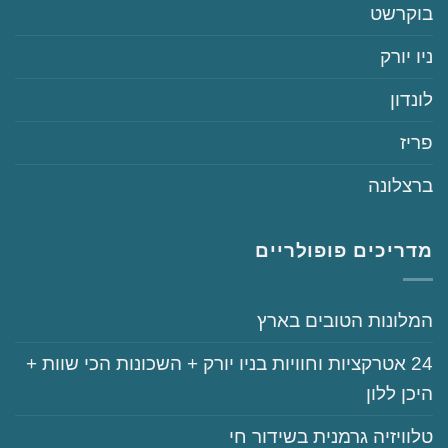
‏בוקרשט
‏ניו יורק
‏לונדון
‏פריז
‏ברצלונה
מדריכים פופולריים
‏המלונות הטובים בארץ
‏‏24‏ אטרקציות וחוויות בניו יורק + השכונות הכי שוות +
היכן ללון
‏טלוויזיה גרמנית בשידור חי