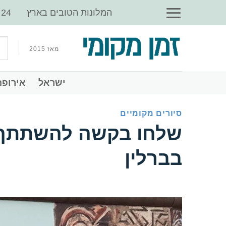
Ski
‏המלונות הטובים בארץ
t
conten
מאז 2015
‏ישראל
‏אירופה
סיורים מקומיים
‏שלחו בקשה להשתתף ב
בברלין