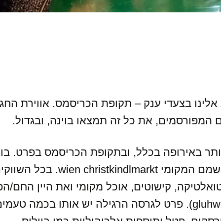
אלינו בצעדי ענק – תקופת הכריסמס. אווירת החג,
 המפורסמים, את כל זה תמצאו בוינה, ובגדול.
יותר באירופה בכלל, ובתקופת הכריסמס בפרט. בוי
יש קרוב ל-20 שווקי כריסמס שונים, או בשמם המקומי wien christkindlmarkt. בכל
טואלטיקה, קישוטים, אוכל מקומי ואת היין החם/הפו
המפורסם או בשמו המקומי – גלוויין (gluhwein). פרט לגרסה הרגילה יש אותו בכמה 