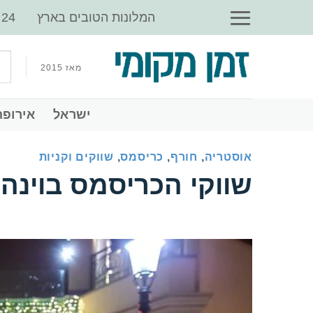
Ski
‏המלונות הטובים בארץ
t
conten
מאז 2015
‏ישראל
‏אירופה
אוסטריה
,
חורף
,
כריסמס
,
שווקים וקניות
‏שווקי הכריסמס בוינה