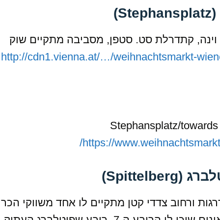
)
וינה, קתדרלת סט. סטפן, מסביבה מתקיים שוק
http://cdn1.vienna.at/…/weihnachtsmarkt-wien
https://www.weihnachtsmarkt.
Spittel)
רגות ורחוב צדדי קטן מתקיים לו אחד משווקי הכר
המיוחדים באירופה, מאחורי רובע המוזיאונים שוכן לו הרובע ה-7, רובע שפיטלברג ה