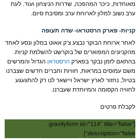
מאוחדות, כיכר המהפכה, שדרות הניצחון ועוד. לעת
ערב נשוב למלון לארוחת ערב ומסיבת סיום.
קניות- פארק הרסטראו- שדה תעופה
לאחר ארוחת הבוקר נבצע צ'ק אאוט במלון ונסע לאחד
מהקניונים המפוארים של בוקרשט להשלמת קניות.
בהתאם לזמן נבקר בפארק
הרסטראו
הגדול והמרשים
משם עמוסים במראות, חוויות וחברים חדשים שצברנו
בטיול, נחזור לארץ ישראל ויישאר לנו רק להתגעגע
לחוויה הקסומה והמיוחדת שעברנו.
לקבלת פרטים
[gravityform id="114" title="false"
description="false"]