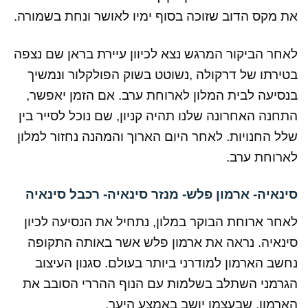
את מקס הדוב שזוכה בסוף ימיו לאושר ונחת בשמורה.
לאחר הביקור המרגש נצא לכיוון עיירת בראן שם נצפה
בטירתו של דרקולה ,נשוטט בשוק הפולקלור ונמשיך
בנסיעה לבית המלון לארוחת ערב. אם הזמן יאפשר,
התחנה האחרונה שלנו תהיה קניון, שם נוכל לסייר בין
שלל החנויות. לאחר היום הארוך והמהנה נחזור למלון
לארוחת ערב.
סינאיה- ארמון פלש- מנזר סינאיה- רכבל סינאיה
לאחר ארוחת הבוקר במלון, נתחיל את הנסיעה לכיון
סינאיה. נראה את ארמון פלש אשר באותה התקופה
נחשב הארמון למודרני ביותר בעולם. סגנון העיצוב
הגרמני השתלב בשלמות עם הנוף ההררי הסובב את
הארמון, שבעצמו יושב באמצע היער.