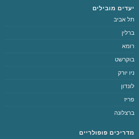
יעדים מובילים
‏תל אביב
‏ברלין
‏רומא
‏בוקרשט
‏ניו יורק
‏לונדון
‏פריז
‏ברצלונה
מדריכים פופולריים