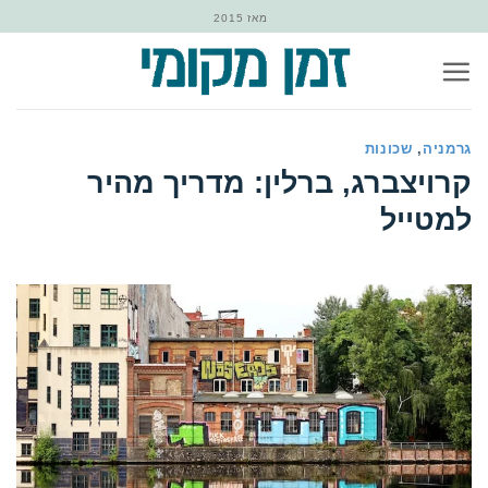
Ski
מאז 2015
t
conten
גרמניה
,
שכונות
‏קרויצברג, ברלין: מדריך מהיר
למטייל