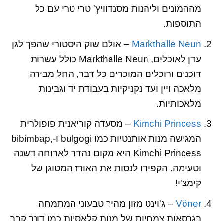
מההמונים וליהנות מסנדוויץ' טרי טרי עם כל
התוספות.
Markthalle Neun
– אולם שוק היסטורי שהפך לגן
עדן לאוכלים, Markthalle Neun כולל עשרות
דוכנים ורוכלים המוכרים כל דבר, החל מבירה
מלאכה ויין ועד נקניקיות בעבודת יד וגבינות
מלאכותיות.
Kimchi Princess
– מסעדה קוריאנית פופולרית
המגישה מנות אותנטיות כמו bulgogi ו-bibimbap,
Kimchi Princess היא מקום נהדר לארוחה דשנה
וטעימה. הקפידו לנסות את האורז המטוגן של
קימצ'י!
Vöner
– ג'וינט מזון מהיר טבעוני המתמחה
בגרסאות צמחיות של מנות קלאסיות כמו דונר קבב