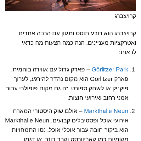
קרויצברג
קרויצברג הוא רובע תוסס ומגוון עם הרבה אתרים
ואטרקציות מעניינים. הנה כמה הצעות מה כדאי
לראות:
Görlitzer Park
– פארק גדול עם אווירה בוהמית,
פארק Görlitzer הוא מקום נהדר להירגע, לערוך
פיקניק או לשחק ספורט. זה גם מקום פופולרי עבור
אמני רחוב ואירועי חוצות.
Markthalle Neun
– אולם שוק היסטורי המארח
אירועי אוכל ופסטיבלים קבועים, Markthalle Neun
הוא ביקור חובה עבור אוכלי אוכל. נסו התמחויות
מקומיות כמו קאריוורסט וקבב דונר, או דגמו