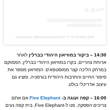
פוסט ששותף על ידי katachuda (@borovickaspivom)
14:30 – ביקור במוזיאון היהודי בברלין
לאחר
ארוחת צהריים, בקרו במוזיאון היהודי בברלין, הממוקם
במרחק הליכה קצר ממוסטפא'ס. המוזיאון מספר את
סיפור החיים והתרבות היהודית בגרמניה, ומציג גם
עיצוב אדריכלי בולט.
16:00 – קפה ועוגה ב-
Five Elephant
אם אתם
צריכים הפסקה, פנו ל-Five Elephant, בית קפה נעים