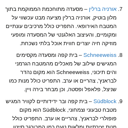
אורניה ברלין
– מסעדה מתוחכמת הממוקמת בתוך
מלון בוטיק, אורניה ברלין מציעה מבט עכשווי על
המטבח האירופאי. התפריט כולל מרכיבים עונתיים
ומקומיים, והעיצוב האלגנטי של המסעדה ומופעי
מוזיקה חיה יוצרים חווית אוכל בלתי נשכחת.
Schneeweiss
– בית קפה ומסעדה מקסימים
המגישים שילוב של מאכלים מהמטבח הגרמני
והים תיכוני, Schneeweiss הוא מקום נהדר
לבראנץ', צהריים או ערב. התפריט כולל מנות כמו
שניצל, פלאפל ופסטה, וכן מבחר בירה ויין.
Südblock
– בית קפה ובר ידידותיים לקוויר המגיש
מטבח טבעוני וצמחוני, Südblock הוא מקום
פופולרי לבראנץ', צהריים או ערב. התפריט כולל
מנות יצירתיות ומלאות טעם כמו המבורגר סייטן,