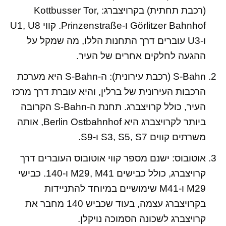
(רכבת תחתית) בקרויצברג: Kottbusser Tor,
Görlitzer Bahnhof ו-Prinzenstraße. קווי U1, U8
ו-U3 עוברים דרך התחנות הללו, מה שמקל על
ההגעה לחלקים אחרים של העיר.
S-Bahn (רכבת עירונית): ה-S-Bahn היא מערכת
הרכבות העירונית של ברלין, והיא עוברת דרך מרכז
העיר, כולל קרויצברג. תחנת ה-S-Bahn הקרובה
ביותר לקרויצברג היא Berlin Ostbahnhof, אותה
משרתים קווים S3, S5, S7 ו-S9.
אוטובוס: ישנם מספר קווי אוטובוס העוברים דרך
קרויצברג, כולל כבישים M29, M41 ו-140. כבישי
M29 ו-M41 שימושיים במיוחד להתניידות
בקרויצברג עצמה, בעוד שכביש 140 מחבר את
קרויצברג לשכונה הסמוכה נויקלן.