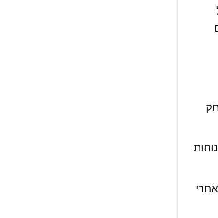
חק
וחות
אחרי