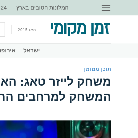
Ski
‏המלונות הטובים בארץ
t
conten
מאז 2015
‏ישראל
‏אירופה
תוכן ממומן
‏משחק לייזר טאג: ה
המשחק למרחבים הח