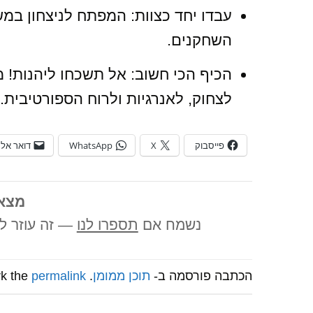
עבדו יחד כצוות: המפתח לניצחון במש
השחקנים.
הכיף הכי חשוב: אל תשכחו ליהנות! מש
לצחוק, לאנרגיות ולרוח הספורטיבית.
פייסבוק
X
WhatsApp
דואר אלק
מצא
נשמח אם
תספרו לנו
— זה עוזר לנ
הכתבה פורסמה ב-
תוכן ממומן
. Bookmark the
permalink