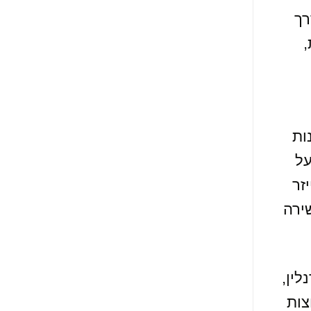
רך
,
ות
על
זר
ירה
ין,
צות