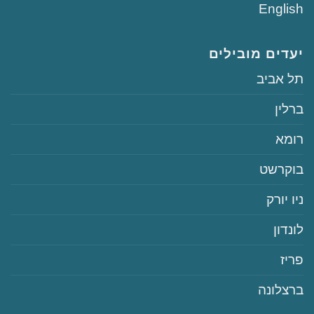
English
יעדים מובילים
‏תל אביב
‏ברלין
‏רומא
‏בוקרשט
‏ניו יורק
‏לונדון
‏פריז
‏ברצלונה