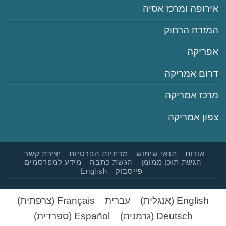
‏אירופה ומרכז אסיה
‏המזרח הרחוק
‏אפריקה
‏דרום אמריקה
‏מרכז אמריקה
‏צפון אמריקה
‏‏אודות
‏‏תנאי שימוש
‏‏מדיניות הפרטיות
‏יצירת קשר
‏הגשת תוכן ממומן
‏הגשת כתבה
‏‏מידע למפרסמים
‏פייסבוק
English
English
(
אנגלית
)
עברית
Français
(
צרפתית
)
Deutsch
(
גרמנית
)
Español
(
ספרדית
)