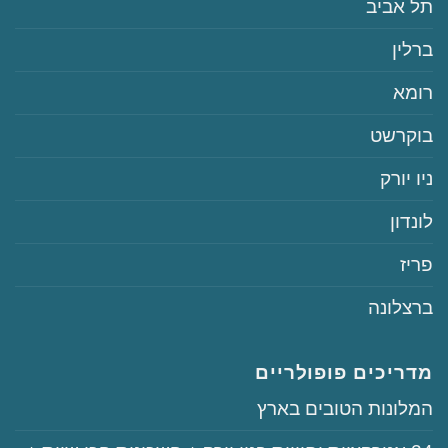
‏תל אביב
‏ברלין
‏רומא
‏בוקרשט
‏ניו יורק
‏לונדון
‏פריז
‏ברצלונה
מדריכים פופולריים
‏המלונות הטובים בארץ