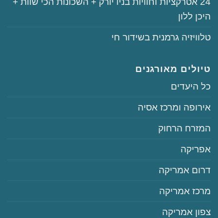
‏‏24‏ אטרקציות וחוויות בניו יורק + השכונות הכי שוות +
היכן ללון
‏טלוויזיה גרמנית בשידור חי
טיולים מאורגנים
‏כל היעדים
‏אירופה ומרכז אסיה
‏המזרח הרחוק
‏אפריקה
‏דרום אמריקה
‏מרכז אמריקה
‏צפון אמריקה