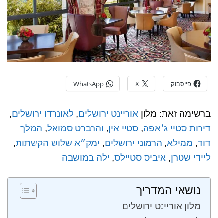
פייסבוק
X
WhatsApp
ברשימה זאת: מלון
אוריינט ירושלים
,
לאונרדו ירושלים
,
דירות סטיי ג׳אפה
,
סטיי אין
,
ו
הרברט סמואל
,
המלך
דוד
,
ממילא
,
הרמוני ירושלים
,
ימק״א שלוש הקשתות
,
ליידי שטרן
,
איביס סטיילס
,
ילה במושבה
נושאי המדריך
מלון אוריינט ירושלים