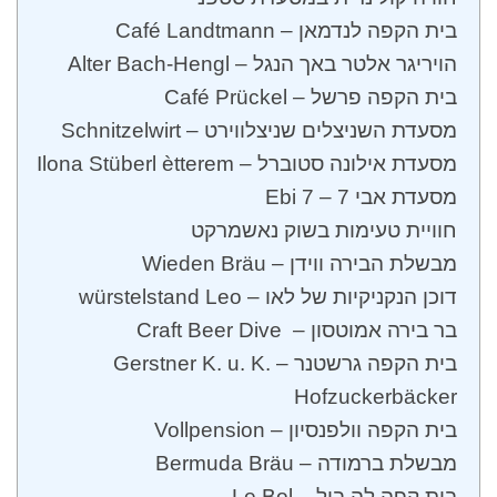
בית הקפה לנדמאן – Café Landtmann
הויריגר אלטר באך הנגל – Alter Bach-Hengl
בית הקפה פרשל – Café Prückel
מסעדת השניצלים שניצלווירט – Schnitzelwirt
מסעדת אילונה סטוברל – Ilona Stüberl ètterem
מסעדת אבי 7 – Ebi 7
חוויית טעימות בשוק נאשמרקט
מבשלת הבירה ווידן – Wieden Bräu
דוכן הנקניקיות של לאו – würstelstand Leo
בר בירה אמוטסון – Craft Beer Dive
בית הקפה גרשטנר – Gerstner K. u. K.
Hofzuckerbäcker
בית הקפה וולפנסיון – Vollpension
מבשלת ברמודה – Bermuda Bräu
בית קפה לה בול – Le Bol