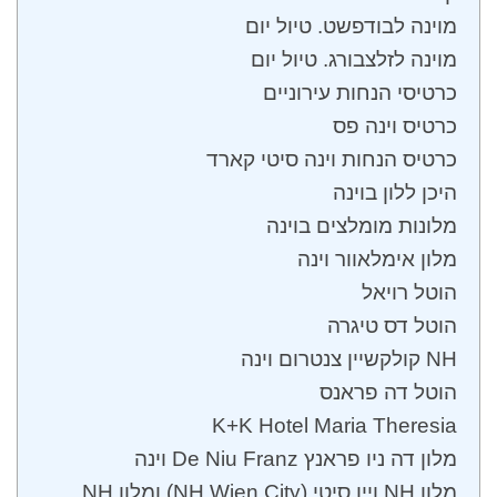
מוינה לבודפשט. טיול יום
מוינה לזלצבורג. טיול יום
כרטיסי הנחות עירוניים
כרטיס וינה פס
כרטיס הנחות וינה סיטי קארד
היכן ללון בוינה
מלונות מומלצים בוינה
מלון אימלאוור וינה
הוטל רויאל
הוטל דס טיגרה
NH קולקשיין צנטרום וינה
הוטל דה פראנס
K+K Hotel Maria Theresia
מלון דה ניו פראנץ De Niu Franz וינה
מלון NH ויין סיטי (NH Wien City) ומלון NH