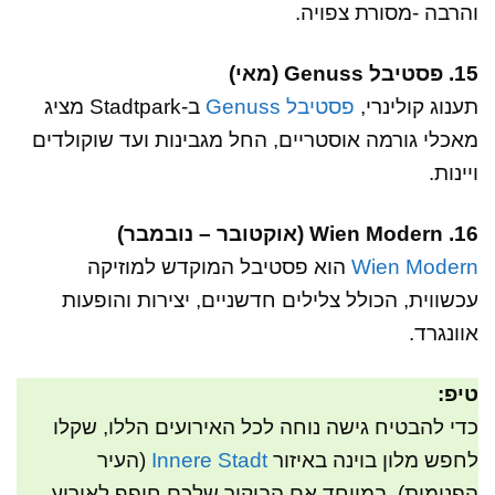
והרבה -מסורת צפויה.
15. פסטיבל Genuss (מאי)
תענוג קולינרי,
פסטיבל Genuss
ב-Stadtpark מציג
מאכלי גורמה אוסטריים, החל מגבינות ועד שוקולדים
ויינות.
16. Wien Modern (אוקטובר – נובמבר)
Wien Modern
הוא פסטיבל המוקדש למוזיקה
עכשווית, הכולל צלילים חדשניים, יצירות והופעות
אוונגרד.
טיפ:
כדי להבטיח גישה נוחה לכל האירועים הללו, שקלו
לחפש מלון בוינה באיזור
Innere Stadt
(העיר
הפנימית), במיוחד אם הביקור שלכם חופף לאירוע