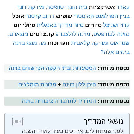
קארד
אטרקציות
בית הונדרטוואסר
,
מזרקת דונר
,
בניין הפרלמנט האוסטרי
שופינג
רחוב קרטנר
אוכל
קרוז ושניצל
סיורים
סיור מודרך באנגלית
טיולי יום
מוינה לבודפשט
,
מוינה לזלצבורג
קונצרטים
מוצארט,
שטראוס ומוזיקה קלאסית
תערוכות
מה מוצג בוינה
בימים אלה?
נספח מיוחד:
המסעדות ובתי הקפה הכי שווים בוינה
נספח מיוחד:
היכן ללון בוינה
+
מלונות מומלצים
נספח מיוחד:
המדריך לתחבורה ציבורית בוינה
נושאי המדריך
לפני שמתחילים: אירועים בעיר לאורך השנה