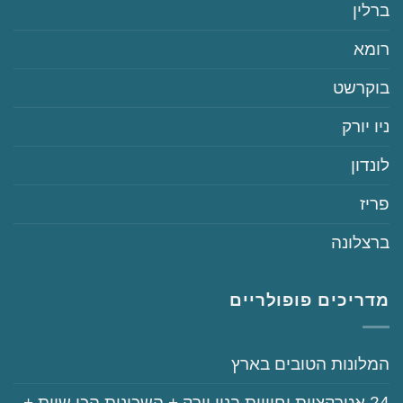
‏ברלין
‏רומא
‏בוקרשט
‏ניו יורק
‏לונדון
‏פריז
‏ברצלונה
מדריכים פופולריים
‏המלונות הטובים בארץ
‏‏24‏ אטרקציות וחוויות בניו יורק + השכונות הכי שוות +