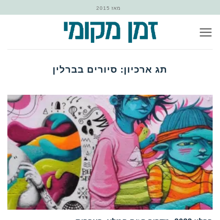
Ski
מאז 2015
t
conten
תג ארכיון:
סיורים בברלין