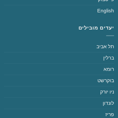
English
יעדים מובילים
‏תל אביב
‏ברלין
‏רומא
‏בוקרשט
‏ניו יורק
‏לונדון
‏פריז