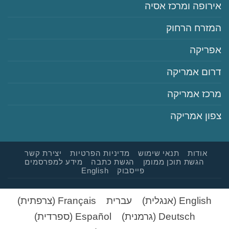
‏אירופה ומרכז אסיה
‏המזרח הרחוק
‏אפריקה
‏דרום אמריקה
‏מרכז אמריקה
‏צפון אמריקה
‏‏אודות
‏‏תנאי שימוש
‏‏מדיניות הפרטיות
‏יצירת קשר
‏הגשת תוכן ממומן
‏הגשת כתבה
‏‏מידע למפרסמים
‏פייסבוק
English
English
(
אנגלית
)
עברית
Français
(
צרפתית
)
Deutsch
(
גרמנית
)
Español
(
ספרדית
)