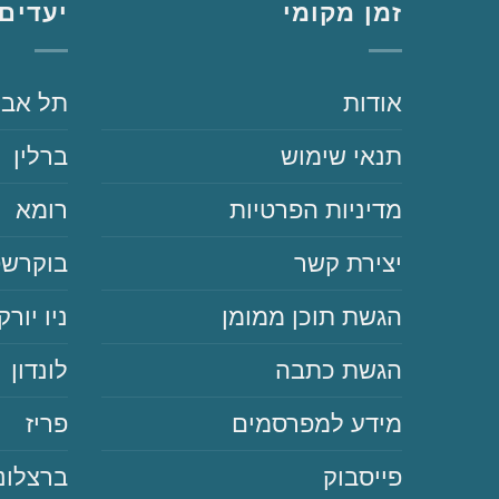
זמן מקומי
יעדים 
‏‏אודות
‏תל אבי
‏‏תנאי שימוש
‏ברלין
‏‏מדיניות הפרטיות
‏רומא
‏יצירת קשר
‏בוקרש
‏הגשת תוכן ממומן
‏ניו יורק
‏הגשת כתבה
‏לונדון
‏‏מידע למפרסמים
‏פריז
‏פייסבוק
‏ברצלונ