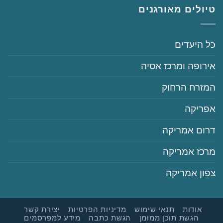
טיולים מאורגנים
‏כל היעדים
‏אירופה ומרכז אסיה
‏המזרח הרחוק
‏אפריקה
‏דרום אמריקה
‏מרכז אמריקה
‏צפון אמריקה
‏‏אודות
‏‏תנאי שימוש
‏‏מדיניות הפרטיות
‏יצירת קשר
‏הגשת תוכן ממומן
‏הגשת כתבה
‏‏מידע למפרסמים