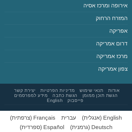
‏אירופה ומרכז אסיה
‏המזרח הרחוק
‏אפריקה
‏דרום אמריקה
‏מרכז אמריקה
‏צפון אמריקה
‏‏אודות
‏‏תנאי שימוש
‏‏מדיניות הפרטיות
‏יצירת קשר
‏הגשת תוכן ממומן
‏הגשת כתבה
‏‏מידע למפרסמים
‏פייסבוק
English
English
(
אנגלית
)
עברית
Français
(
צרפתית
)
Deutsch
(
גרמנית
)
Español
(
ספרדית
)