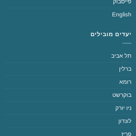
‏פייסבוק
English
יעדים מובילים
‏תל אביב
‏ברלין
‏רומא
‏בוקרשט
‏ניו יורק
‏לונדון
‏פריז