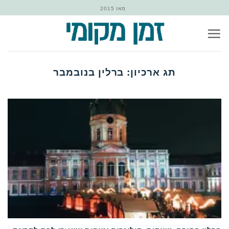
Ski
מאז 2015
t
conten
תג ארכיון:
ברלין בנובמבר