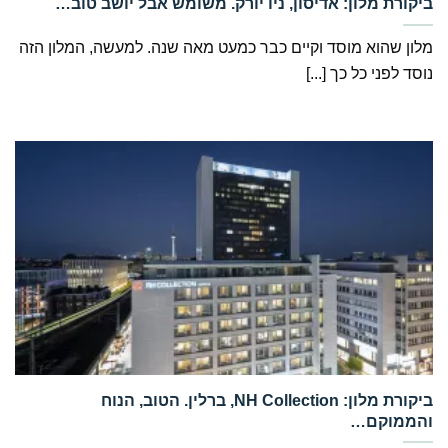
‏ביקורת מלון: אדיסון, ניו יורק. משומש אבל יושב טוב…
מלון שהוא מוסד וקיים כבר כמעט מאה שנה. למעשה, המלון הזה
נוסד לפני כל כך [...]
‏ביקורת מלון: NH Collection, ברלין. הטוב, הנוח
והממוקם…