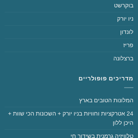
‏בוקרשט
‏ניו יורק
‏לונדון
‏פריז
‏ברצלונה
מדריכים פופולריים
‏המלונות הטובים בארץ
‏‏24‏ אטרקציות וחוויות בניו יורק + השכונות הכי שוות +
היכן ללון
‏טלוויזיה גרמנית בשידור חי