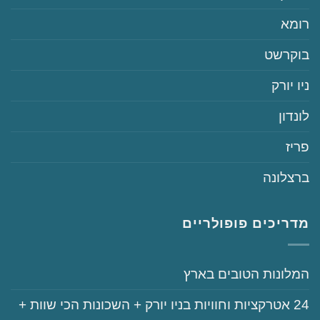
‏רומא
‏בוקרשט
‏ניו יורק
‏לונדון
‏פריז
‏ברצלונה
מדריכים פופולריים
‏המלונות הטובים בארץ
‏‏24‏ אטרקציות וחוויות בניו יורק + השכונות הכי שוות +