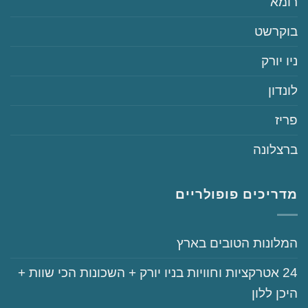
‏רומא
‏בוקרשט
‏ניו יורק
‏לונדון
‏פריז
‏ברצלונה
מדריכים פופולריים
‏המלונות הטובים בארץ
‏‏24‏ אטרקציות וחוויות בניו יורק + השכונות הכי שוות +
היכן ללון